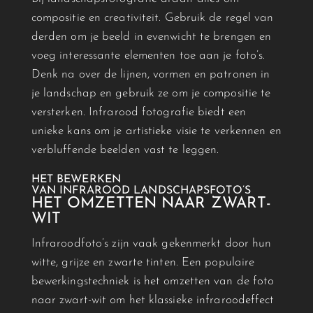
compositie en creativiteit. Gebruik de regel van
derden om je beeld in evenwicht te brengen en
voeg interessante elementen toe aan je foto’s.
Denk na over de lijnen, vormen en patronen in
je landschap en gebruik ze om je compositie te
versterken.
Infrarood
fotografie biedt een
unieke kans om je artistieke visie te verkennen en
verbluffende beelden vast te leggen.
HET BEWERKEN
VAN
INFRAROOD
LANDSCHAPSFOTO’S
HET OMZETTEN NAAR ZWART-
WIT
Infrarood
foto’s zijn vaak gekenmerkt door hun
witte, grijze en zwarte tinten. Een populaire
bewerkingstechniek is het omzetten van de foto
naar zwart-wit om het klassieke
infrarood
effect