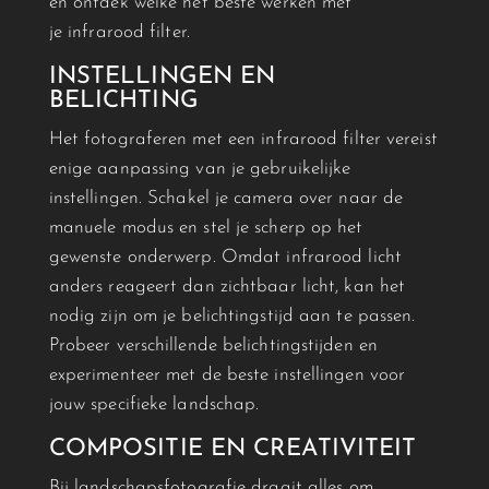
en ontdek welke het beste werken met
je
infrarood
filter.
INSTELLINGEN EN
BELICHTING
Het fotograferen met een
infrarood
filter vereist
enige aanpassing van je gebruikelijke
instellingen. Schakel je camera over naar de
manuele modus en stel je scherp op het
gewenste onderwerp. Omdat
infrarood
licht
anders reageert dan zichtbaar licht, kan het
nodig zijn om je belichtingstijd aan te passen.
Probeer verschillende belichtingstijden en
experimenteer met de beste instellingen voor
jouw specifieke landschap.
COMPOSITIE EN CREATIVITEIT
Bij landschapsfotografie draait alles om