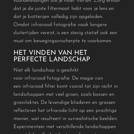
voorbereidingen die je moet treffen. Zorg ervoor
dat je de juiste filtermaat hebt voor je lens en
dat je batterijen volledig zijn opgeladen.
Omdat
infrarood
fotografie vaak langere
sluitertijden vereist, is een stevig statief ook een
must om bewegingsonscherpte te voorkomen.
HET VINDEN VAN HET
PERFECTE LANDSCHAP
Niet elk landschap is geschikt
voor
infrarood
fotografie. De magie van
een
infrarood
filter komt vooral tot zijn recht in
landschappen met veel groen, zoals bossen en
grasvlaktes. De levendige bladeren en grassen
reflecteren het infrarode licht op een prachtige
manier, wat resulteert in surrealistische beelden.
Experimenteer met verschillende landschappen