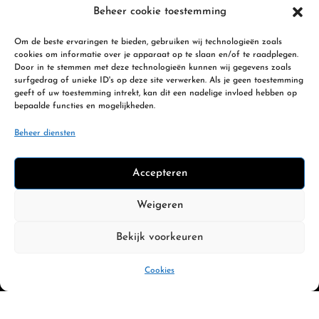
Fotografie apparatuur
Beheer cookie toestemming
Camera voor landschapsfotografie
Om de beste ervaringen te bieden, gebruiken wij technologieën zoals
Fine art prints
cookies om informatie over je apparaat op te slaan en/of te raadplegen.
Landschapsfotografie gids
Door in te stemmen met deze technologieën kunnen wij gegevens zoals
surfgedrag of unieke ID's op deze site verwerken. Als je geen toestemming
Landschapsfotografie Nederland
geeft of uw toestemming intrekt, kan dit een nadelige invloed hebben op
bepaalde functies en mogelijkheden.
Fotografie diensten
Beheer diensten
Bedrijfsfotografie
Accepteren
Portretfotografie
Familie en loveshoot
Weigeren
Eventfotografie
Fotografie workshops
Bekijk voorkeuren
Zakelijke portret fotografie
Cookies
Werkgebieden