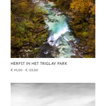
HERFST IN HET TRIGLAV PARK
Prijsklasse:
€
95,00
-
€
155,00
€ 95,00
tot
€ 155,00