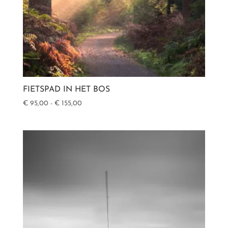
FIETSPAD IN HET BOS
Prijsklasse:
€
95,00
-
€
155,00
€ 95,00
tot
€ 155,00