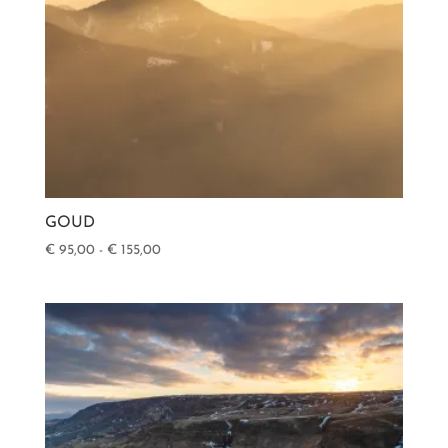
GOUD
Prijsklasse:
€
95,00
-
€
155,00
€ 95,00
tot
€ 155,00