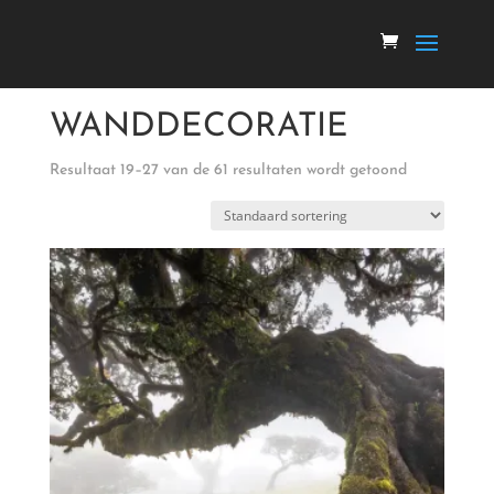
Home
/
wanddecoratie
/ Pagina 3
WANDDECORATIE
Resultaat 19–27 van de 61 resultaten wordt getoond