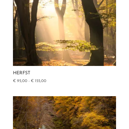
HERFST
Prijsklasse:
€
95,00
-
€
155,00
€ 95,00
tot
€ 155,00