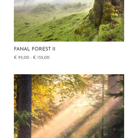
FANAL FOREST II
Prijsklasse:
€
95,00
-
€
155,00
€ 95,00
tot
€ 155,00