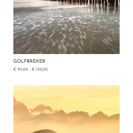
GOLFBREKER
Prijsklasse:
€
95,00
-
€
155,00
€ 95,00
tot
€ 155,00