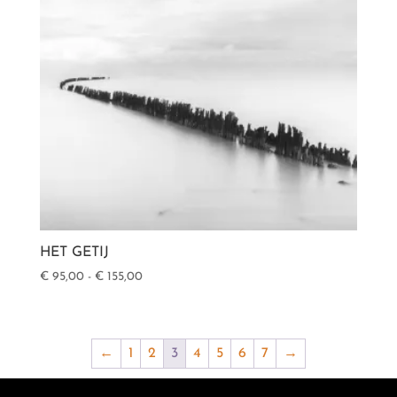
HET GETIJ
Prijsklasse:
€
95,00
-
€
155,00
€ 95,00
tot
€ 155,00
←
1
2
3
4
5
6
7
→