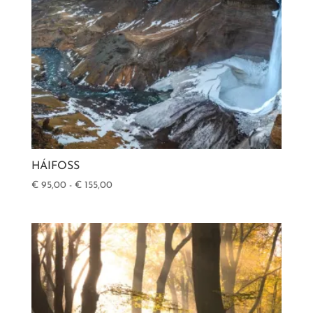
HÁIFOSS
Prijsklasse:
€
95,00
-
€
155,00
€ 95,00
tot
€ 155,00