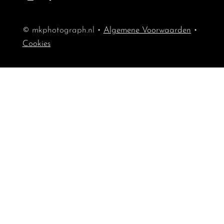
© mkphotograph.nl •
Algemene Voorwaarden
•
Cookies