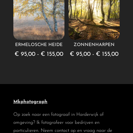
ERMELOSCHE HEIDE
ZONNENHARPEN
Prijsklasse:
Prijsk
€
95,00
-
€
155,00
€
95,00
-
€
155,00
€ 95,00
€ 95
tot
tot
€ 155,00
€ 155
Mkphotograph
Op zoek naar een fotograaf in Harderwijk of
omgeving? Ik fotografeer voor bedrijven en
particulieren. Neem contact op en vraag naar de