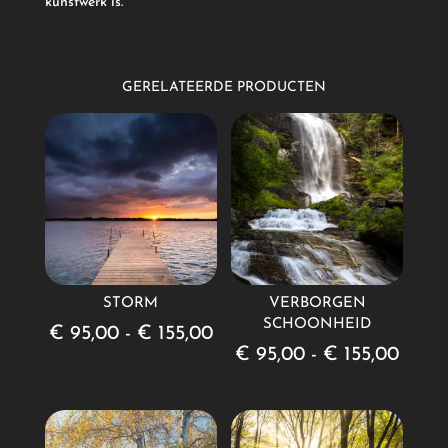
kunstwerk is.
GERELATEERDE PRODUCTEN
STORM
VERBORGEN
SCHOONHEID
Prijsklasse:
€
95,00
-
€
155,00
Prijsk
€
95,00
-
€
155,00
€ 95,00
€ 95
tot
tot
€ 155,00
€ 155