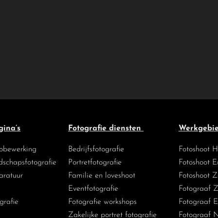
gina’s
Fotografie diensten
Werkgebi
tobewerking
Bedrijfsfotografie
Fotoshoot H
ndschapsfotografie
Portretfotografie
Fotoshoot E
aratuur
Familie en loveshoot
Fotoshoot 
Eventfotografie
Fotograaf 
grafie
Fotografie workshops
Fotograaf 
Zakelijke portret fotografie
Fotograaf 