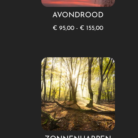
AVONDROOD
Prijsklasse:
€
95,00
-
€
155,00
€ 95,00
tot
€ 155,00