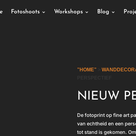
ie
Fotoshoots
Workshops
Blog
Proj
”HOME”
>
WANDDECORA
PERSPECTIEF
NIEUW P
De fotoprint op fine art p
van echtheid en een perso
tot stand is gekomen. Om