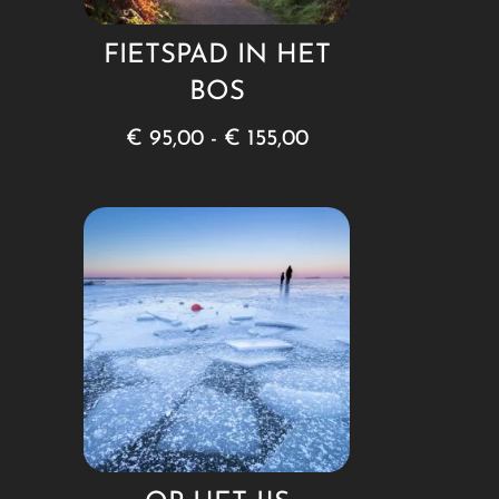
FIETSPAD IN HET
BOS
Prijsklasse:
€
95,00
-
€
155,00
€ 95,00
tot
€ 155,00