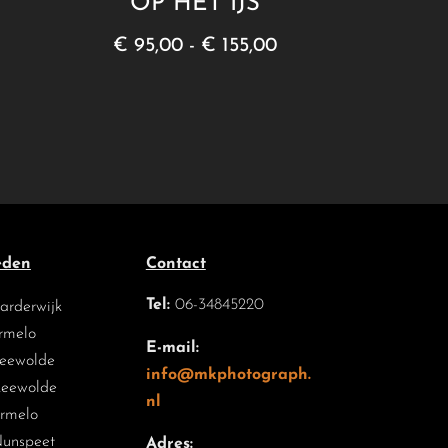
OP HET IJS
Prijsklasse:
€
95,00
-
€
155,00
€ 95,00
tot
€ 155,00
eden
Contact
Tel:
06-34845220
arderwijk
rmelo
E-mail:
Zeewolde
info@mkphotograph.
Zeewolde
nl
Ermelo
Nunspeet
Adres: