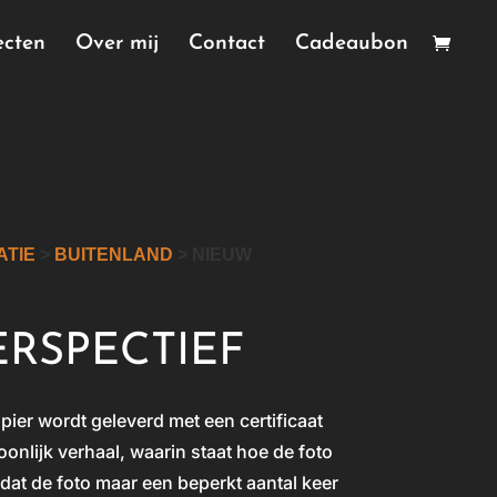
ecten
Over mij
Contact
Cadeaubon
TIE
>
BUITENLAND
> NIEUW
ERSPECTIEF
apier wordt geleverd met een certificaat
onlijk verhaal, waarin staat hoe de foto
dat de foto maar een beperkt aantal keer