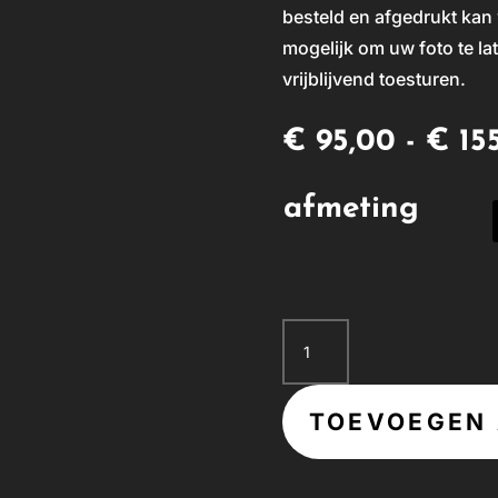
besteld en afgedrukt kan 
mogelijk om uw foto te lat
vrijblijvend toesturen.
€
95,00
-
€
15
afmeting
Nieuw
perspectief
aantal
TOEVOEGEN