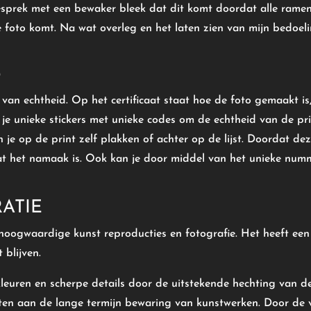
 gesprek met een bewaker bleek dat dit komt doordat alle ra
 foto komt. Na wat overleg en het laten zien van mijn bedoelin
D
 van echtheid. Op het certificaat staat hoe de foto gemaakt i
 je unieke stickers met unieke codes om de echtheid van de prin
an je op de print zelf plakken of achter op de lijst. Doordat
t het namaak is. Ook kan je door middel van het unieke numme
ATIE
r hoogwaardige kunst reproducties en fotografie. Het heeft ee
 blijven.
leuren en scherpe details door de uitstekende hechting van de
ten aan de lange termijn bewaring van kunstwerken. Door de v