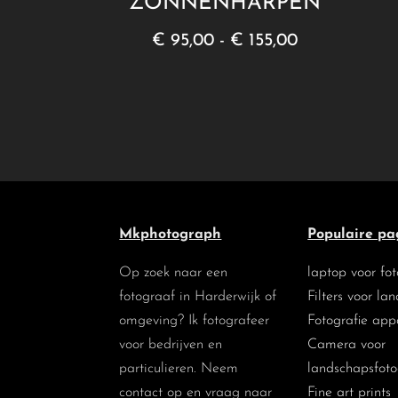
ZONNENHARPEN
Prijsklasse:
€
95,00
-
€
155,00
€ 95,00
tot
€ 155,00
Mkphotograph
Populaire pa
Op zoek naar een
laptop voor fo
fotograaf in Harderwijk of
Filters voor la
omgeving? Ik fotografeer
Fotografie app
voor bedrijven en
Camera voor
particulieren. Neem
landschapsfoto
contact op en vraag naar
Fine art prints