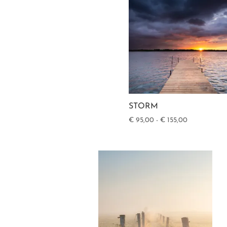
STORM
Prijsklasse:
€
95,00
-
€
155,00
€ 95,00
tot
€ 155,00