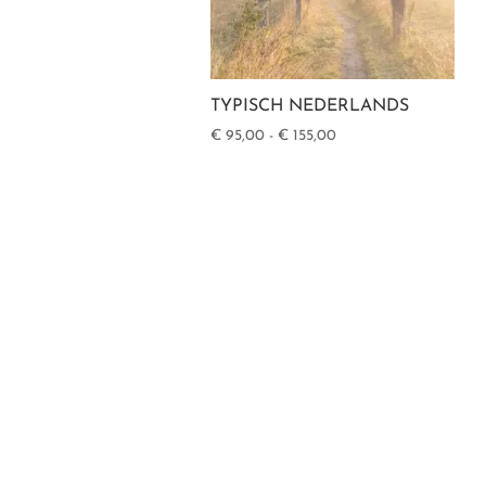
TYPISCH NEDERLANDS
Prijsklasse:
€
95,00
-
€
155,00
€ 95,00
tot
€ 155,00