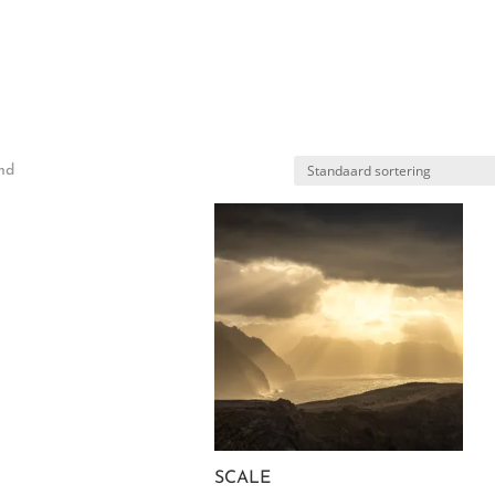
ie
Fotoshoots
Workshops
Blog
Pro
ond
SCALE