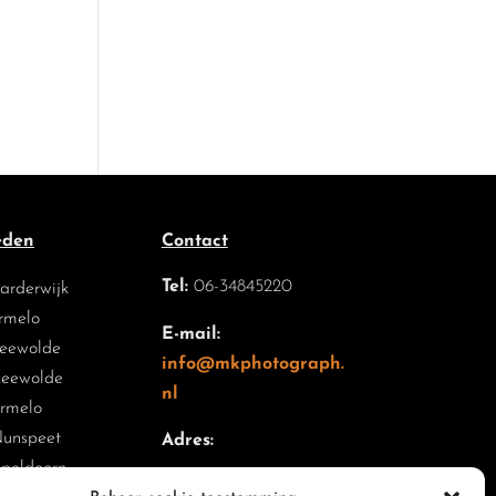
eden
Contact
Tel:
06-34845220
arderwijk
rmelo
E-mail:
Zeewolde
info@mkphotograph.
Zeewolde
nl
Ermelo
Nunspeet
Adres:
Apeldoorn
Jan Luykenlaan 38