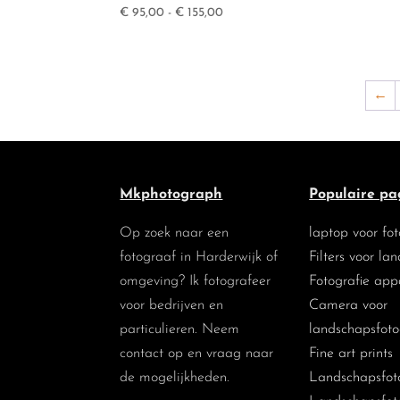
Prijsklasse:
€
95,00
-
€
155,00
€ 95,00
tot
€ 155,00
←
Mkphotograph
Populaire pa
Op zoek naar een
laptop voor fo
fotograaf in Harderwijk of
Filters voor la
omgeving? Ik fotografeer
Fotografie app
voor bedrijven en
Camera voor
particulieren. Neem
landschapsfoto
contact op en vraag naar
Fine art prints
de mogelijkheden.
Landschapsfoto