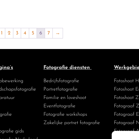
1
2
3
4
5
6
7
→
gina’s
Fotografie diensten
Werkgebi
tobewerking
Bedrijfsfotografie
Fotoshoot H
ndschapsfotografie
Portretfotografie
Fotoshoot E
aratuur
Familie en loveshoot
Fotoshoot 
Eventfotografie
Fotograaf 
grafie
Fotografie workshops
Fotograaf 
Zakelijke portret fotografie
Fotograaf 
grafie gids
Fotograaf 