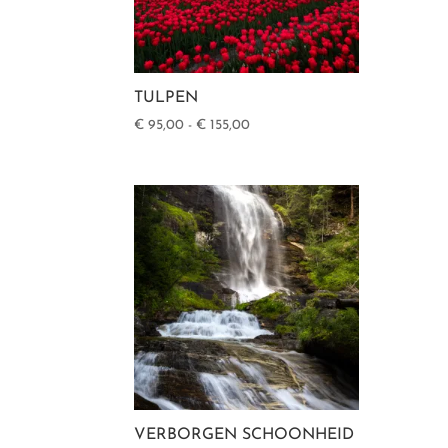
TULPEN
Prijsklasse:
€
95,00
-
€
155,00
€ 95,00
tot
€ 155,00
VERBORGEN SCHOONHEID