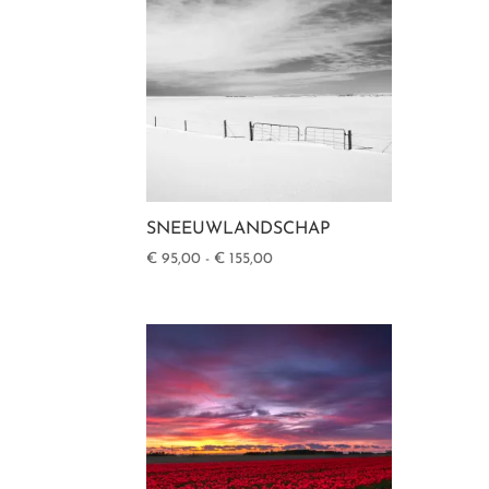
SNEEUWLANDSCHAP
Prijsklasse:
€
95,00
-
€
155,00
€ 95,00
tot
€ 155,00